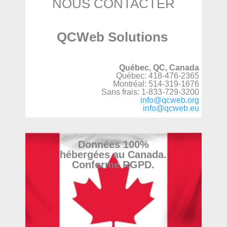
NOUS CONTACTER
QCWeb Solutions
Québec, QC, Canada
Québec: 418-476-2365
Montréal: 514-319-1676
Sans frais: 1-833-729-3200
info@qcweb.org
info@qcweb.eu
Données 100%
hébergées au Canada.
Conforme RGPD.