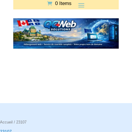
0 Items
Accueil
/ 23107
23107