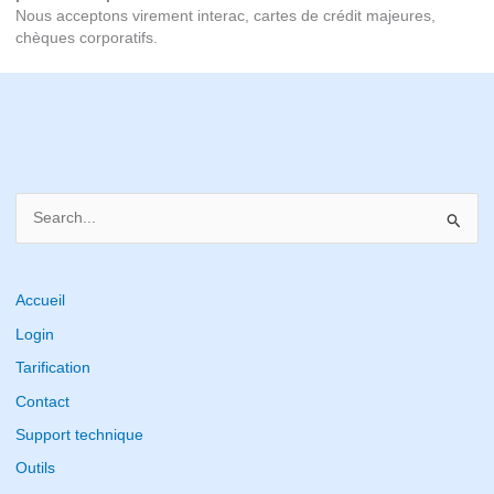
Nous acceptons virement interac, cartes de crédit majeures,
chèques corporatifs.
S
e
a
r
Accueil
c
Login
h
Tarification
f
Contact
o
Support technique
r
Outils
: