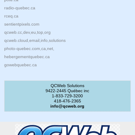
radio-quebec.ca
rceq.ca
sentientpixels.com
qcweb.cc,dev,eu,top,org
qcweb.cloud,email,info,solutions
photo-quebec.com,ca,net,
hebergementquebec.ca
gowebquebec.ca
QCWeb Solutions
9422-2445 Québec inc
1-833-729-3200
418-476-2365
info@qcweb.org