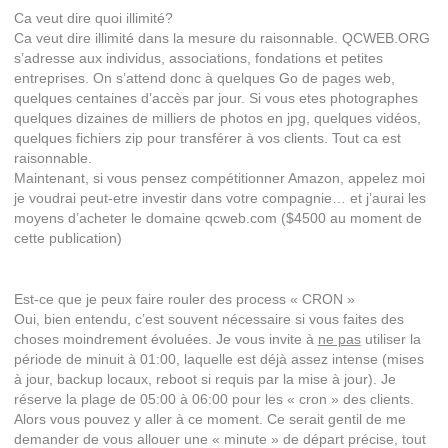
Ca veut dire quoi illimité?
Ca veut dire illimité dans la mesure du raisonnable. QCWEB.ORG
s’adresse aux individus, associations, fondations et petites
entreprises. On s’attend donc à quelques Go de pages web,
quelques centaines d’accès par jour. Si vous etes photographes
quelques dizaines de milliers de photos en jpg, quelques vidéos,
quelques fichiers zip pour transférer à vos clients. Tout ca est
raisonnable.
Maintenant, si vous pensez compétitionner Amazon, appelez moi
je voudrai peut-etre investir dans votre compagnie… et j’aurai les
moyens d’acheter le domaine qcweb.com ($4500 au moment de
cette publication)
Est-ce que je peux faire rouler des process « CRON »
Oui, bien entendu, c’est souvent nécessaire si vous faites des
choses moindrement évoluées. Je vous invite à
ne pas
utiliser la
période de minuit à 01:00, laquelle est déjà assez intense (mises
à jour, backup locaux, reboot si requis par la mise à jour). Je
réserve la plage de 05:00 à 06:00 pour les « cron » des clients.
Alors vous pouvez y aller à ce moment. Ce serait gentil de me
demander de vous allouer une « minute » de départ précise, tout