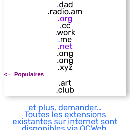
.
dad
.radio.am
.org
.
cc
.
work
.
me
.net
.ong
.ong
.xyz
<– Populaires
.art
.club
et plus, demander…
Toutes les extensions
existantes sur internet sont
disponibles via QCWeb,