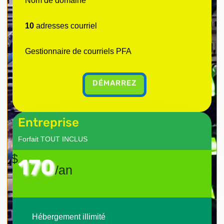
Nom de domaine
10
adresses courriel
Gestionnaire de courriels PFA
DÉMARREZ
Entreprise
Forfait TOUT INCLUS
$
170
/
an
Hébergement illimité