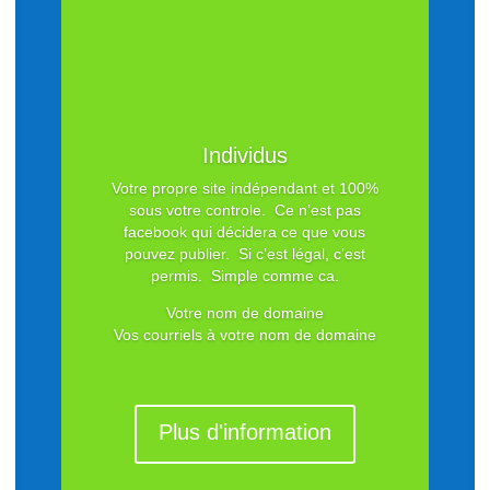
Individus
Votre propre site indépendant et 100%
sous votre controle. Ce n’est pas
facebook qui décidera ce que vous
pouvez publier. Si c’est légal, c’est
permis. Simple comme ca.
Votre nom de domaine
Vos courriels à votre nom de domaine
Plus d'information