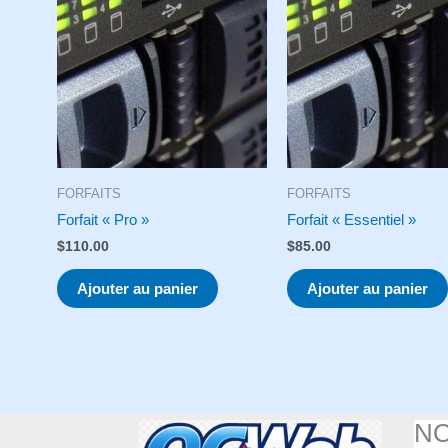
FORFAITS
FORFAITS
Forfait « Pro »
Forfait « Essentiel »
$
110.00
$
85.00
Ajouter au panier
Ajouter au panier
N