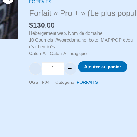
FORFAITS
Forfait « Pro + » (Le plus popul
$
130.00
Hébergement web, Nom de domaine
10 Courriels @votredomaine, boite IMAP/POP et/ou
réacheminés
Catch-All, Catch-All magique
Ajouter au panier
-
+
quantité de Forfait "Pro +" (Le plus populair
UGS :
F04
Catégorie:
FORFAITS