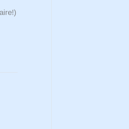
aire!)
e!)