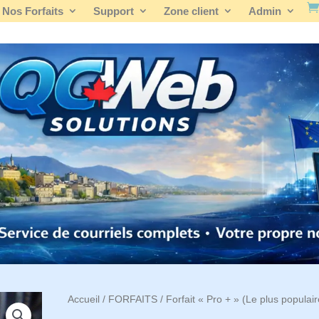
Nos Forfaits
Support
Zone client
Admin
Accueil
/
FORFAITS
/ Forfait « Pro + » (Le plus populair