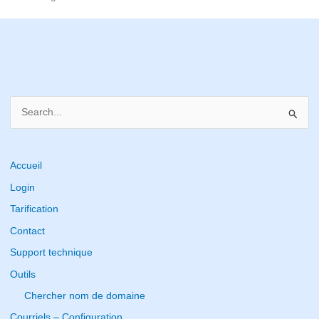
S
e
a
r
Accueil
c
Login
h
Tarification
f
Contact
o
Support technique
r
Outils
:
Chercher nom de domaine
Courriels – Configuration