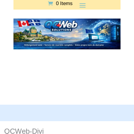
0 Items
QCWeb-Divi