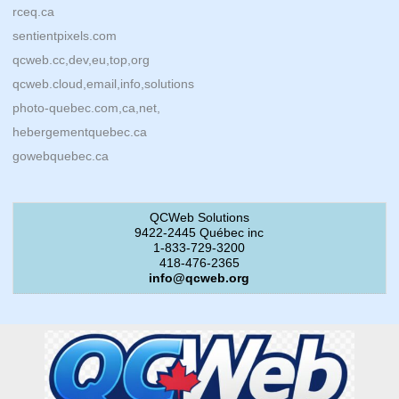
rceq.ca
sentientpixels.com
qcweb.cc,dev,eu,top,org
qcweb.cloud,email,info,solutions
photo-quebec.com,ca,net,
hebergementquebec.ca
gowebquebec.ca
QCWeb Solutions
9422-2445 Québec inc
1-833-729-3200
418-476-2365
info@qcweb.org