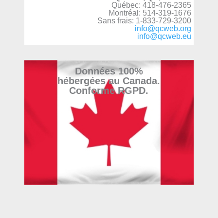
Québec: 418-476-2365
Montréal: 514-319-1676
Sans frais: 1-833-729-3200
info@qcweb.org
info@qcweb.eu
Données 100%
hébergées au Canada.
Conforme RGPD.