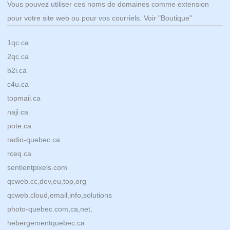
Vous pouvez utiliser ces noms de domaines comme extension
pour votre site web ou pour vos courriels. Voir "Boutique"
1qc.ca
2qc.ca
b2i.ca
c4u.ca
topmail.ca
naji.ca
pote.ca
radio-quebec.ca
rceq.ca
sentientpixels.com
qcweb.cc,dev,eu,top,org
qcweb.cloud,email,info,solutions
photo-quebec.com,ca,net,
hebergementquebec.ca