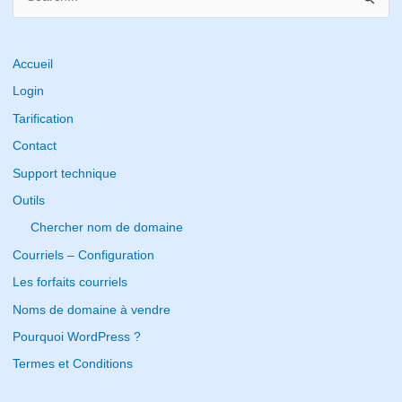
e
a
r
Accueil
c
Login
h
Tarification
f
Contact
o
Support technique
r
Outils
:
Chercher nom de domaine
Courriels – Configuration
Les forfaits courriels
Noms de domaine à vendre
Pourquoi WordPress ?
Termes et Conditions