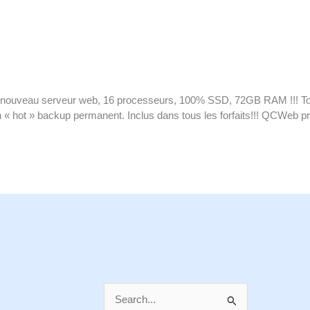
n nouveau serveur web, 16 processeurs, 100% SSD, 72GB RAM !!! Tou
un « hot » backup permanent. Inclus dans tous les forfaits!!! QCWeb p
S