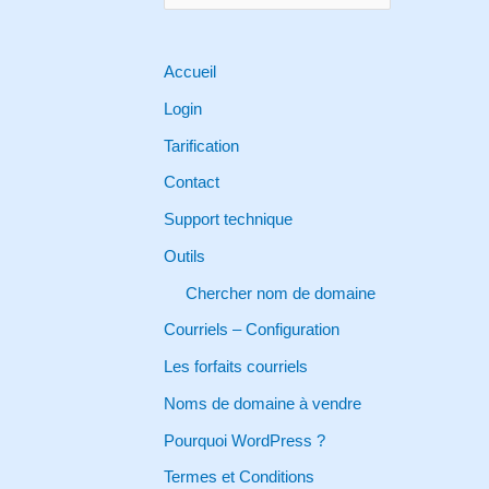
e
a
r
Accueil
c
Login
h
Tarification
f
Contact
o
Support technique
r
Outils
:
Chercher nom de domaine
Courriels – Configuration
Les forfaits courriels
Noms de domaine à vendre
Pourquoi WordPress ?
Termes et Conditions