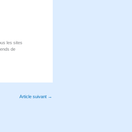
s les sites
rends de
Article suivant
→