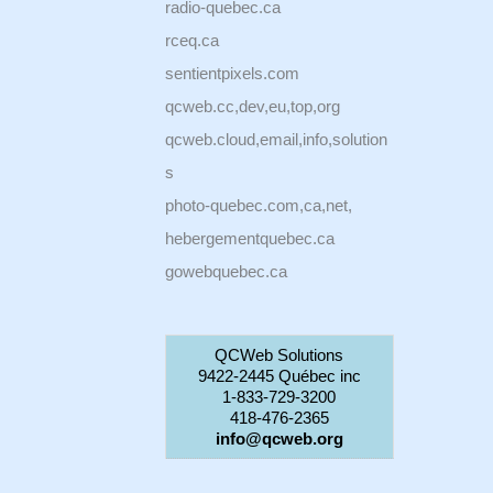
radio-quebec.ca
rceq.ca
sentientpixels.com
qcweb.cc,dev,eu,top,org
qcweb.cloud,email,info,solution
s
photo-quebec.com,ca,net,
hebergementquebec.ca
gowebquebec.ca
QCWeb Solutions
9422-2445 Québec inc
1-833-729-3200
418-476-2365
info@qcweb.org