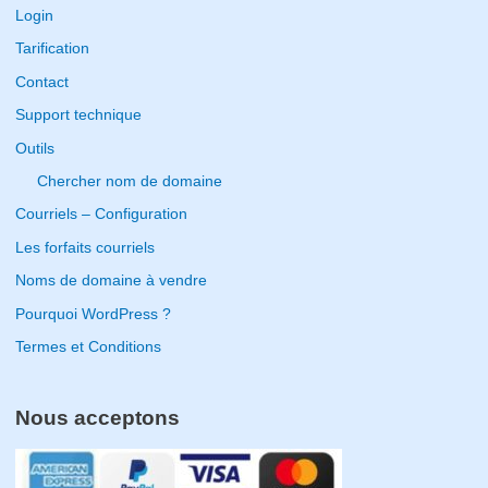
c
Login
h
Tarification
f
Contact
o
Support technique
r
Outils
:
Chercher nom de domaine
Courriels – Configuration
Les forfaits courriels
Noms de domaine à vendre
Pourquoi WordPress ?
Termes et Conditions
Nous acceptons