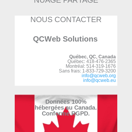
NUAGE PARTAGÉ
NOUS CONTACTER
QCWeb Solutions
Québec, QC, Canada
Québec: 418-476-2365
Montréal: 514-319-1676
Sans frais: 1-833-729-3200
info@qcweb.org
info@qcweb.eu
Données 100%
hébergées au Canada.
Conforme RGPD.