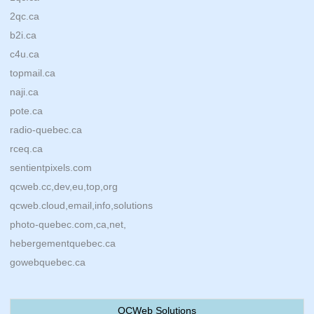
2qc.ca
b2i.ca
c4u.ca
topmail.ca
naji.ca
pote.ca
radio-quebec.ca
rceq.ca
sentientpixels.com
qcweb.cc,dev,eu,top,org
qcweb.cloud,email,info,solutions
photo-quebec.com,ca,net,
hebergementquebec.ca
gowebquebec.ca
QCWeb Solutions