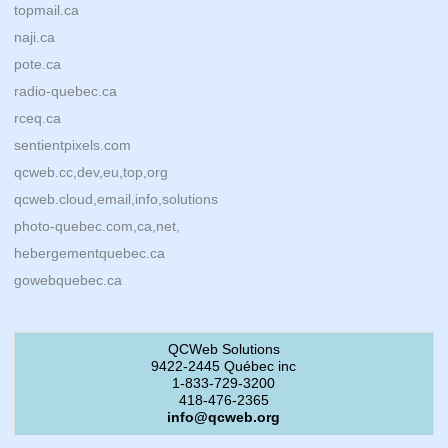
topmail.ca
naji.ca
pote.ca
radio-quebec.ca
rceq.ca
sentientpixels.com
qcweb.cc,dev,eu,top,org
qcweb.cloud,email,info,solutions
photo-quebec.com,ca,net,
hebergementquebec.ca
gowebquebec.ca
QCWeb Solutions
9422-2445 Québec inc
1-833-729-3200
418-476-2365
info@qcweb.org