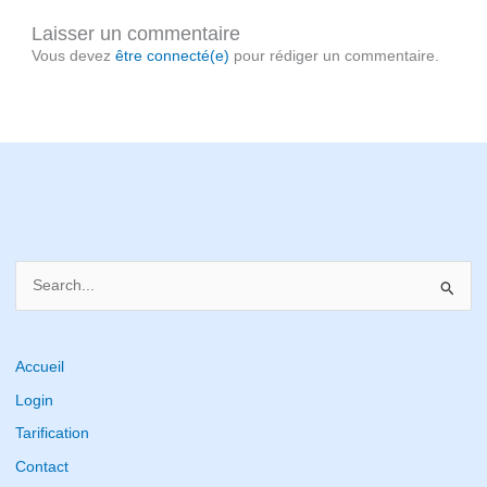
Laisser un commentaire
Vous devez
être connecté(e)
pour rédiger un commentaire.
S
e
a
r
Accueil
c
Login
h
Tarification
f
Contact
o