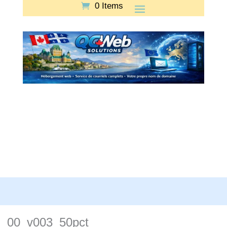
0 Items
00_v003_50pct