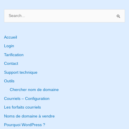
S
e
a
r
Accueil
c
Login
h
Tarification
f
Contact
o
Support technique
r
Outils
:
Chercher nom de domaine
Courriels – Configuration
Les forfaits courriels
Noms de domaine à vendre
Pourquoi WordPress ?