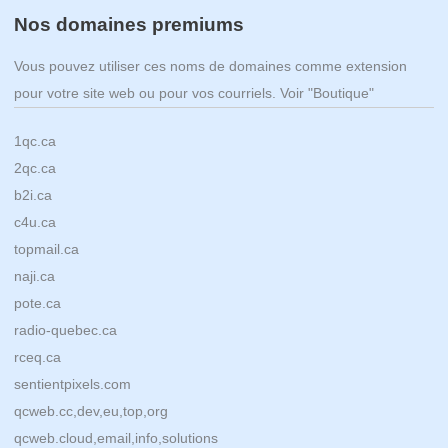
Nos domaines premiums
Vous pouvez utiliser ces noms de domaines comme extension
pour votre site web ou pour vos courriels. Voir "Boutique"
1qc.ca
2qc.ca
b2i.ca
c4u.ca
topmail.ca
naji.ca
pote.ca
radio-quebec.ca
rceq.ca
sentientpixels.com
qcweb.cc,dev,eu,top,org
qcweb.cloud,email,info,solutions