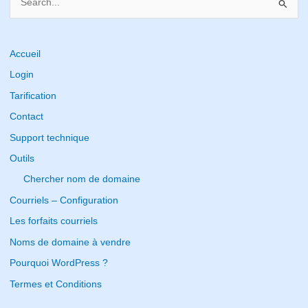
e
a
r
Accueil
c
Login
h
Tarification
f
Contact
o
Support technique
r
Outils
:
Chercher nom de domaine
Courriels – Configuration
Les forfaits courriels
Noms de domaine à vendre
Pourquoi WordPress ?
Termes et Conditions