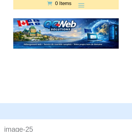
0 Items
image-25