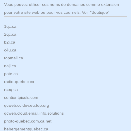
Vous pouvez utiliser ces noms de domaines comme extension
pour votre site web ou pour vos courriels. Voir "Boutique"
1qc.ca
2qc.ca
b2i.ca
c4u.ca
topmail.ca
naji.ca
pote.ca
radio-quebec.ca
rceq.ca
sentientpixels.com
qcweb.cc,dev,eu,top,org
qcweb.cloud,email,info,solutions
photo-quebec.com,ca,net,
hebergementquebec.ca