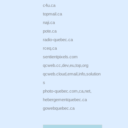
c4u.ca
topmail.ca
naji.ca
pote.ca
radio-quebec.ca
rceq.ca
sentientpixels.com
qcweb.cc,dev,eu,top,org
qcweb.cloud,email,info,solution
s
photo-quebec.com,ca,net,
hebergementquebec.ca
gowebquebec.ca