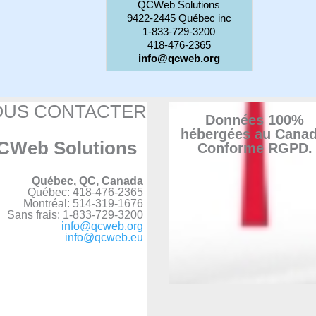
QCWeb Solutions
9422-2445 Québec inc
1-833-729-3200
418-476-2365
info@qcweb.org
OUS CONTACTER
Données 100%
hébergées au Canad
CWeb Solutions
Conforme RGPD.
Québec, QC, Canada
Québec: 418-476-2365
Montréal: 514-319-1676
Sans frais: 1-833-729-3200
info@qcweb.org
info@qcweb.eu