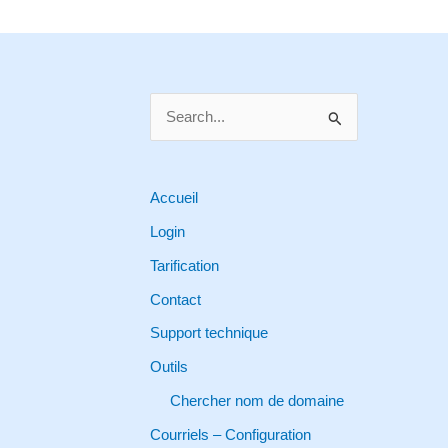
S
e
a
r
Accueil
c
Login
h
Tarification
f
Contact
o
Support technique
r
Outils
:
Chercher nom de domaine
Courriels – Configuration