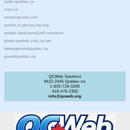
radio-quebec.ca
rceq.ca
sentientpixels.com
qcweb.cc,dev,eu,top,org
qcweb.cloud,email,info,solutions
photo-quebec.com,ca,net,
hebergementquebec.ca
gowebquebec.ca
QCWeb Solutions
9422-2445 Québec inc
1-833-729-3200
418-476-2365
info@qcweb.org