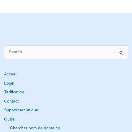
S
e
a
r
Accueil
c
Login
h
Tarification
f
Contact
o
Support technique
r
Outils
:
Chercher nom de domaine