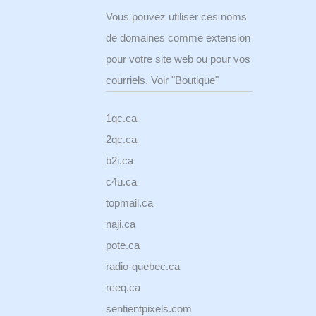
Vous pouvez utiliser ces noms
de domaines comme extension
pour votre site web ou pour vos
courriels. Voir "Boutique"
1qc.ca
2qc.ca
b2i.ca
c4u.ca
topmail.ca
naji.ca
pote.ca
radio-quebec.ca
rceq.ca
sentientpixels.com