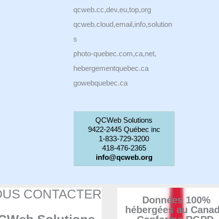
qcweb.cc,dev,eu,top,org
qcweb.cloud,email,info,solution
s
photo-quebec.com,ca,net,
hebergementquebec.ca
gowebquebec.ca
QCWeb Solutions
9422-2445 Québec inc
1-833-729-3200
418-476-2365
info@qcweb.org
OUS CONTACTER
Données 100%
hébergées au Canad