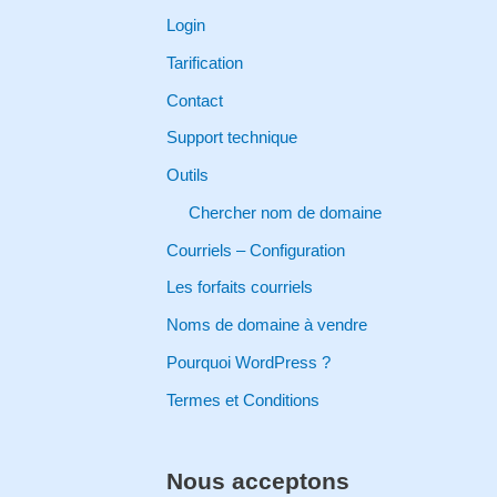
c
Login
h
Tarification
f
Contact
o
Support technique
r
Outils
:
Chercher nom de domaine
Courriels – Configuration
Les forfaits courriels
Noms de domaine à vendre
Pourquoi WordPress ?
Termes et Conditions
Nous acceptons