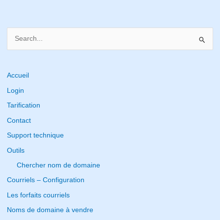
S
e
a
r
Accueil
c
Login
h
Tarification
f
Contact
o
Support technique
r
Outils
:
Chercher nom de domaine
Courriels – Configuration
Les forfaits courriels
Noms de domaine à vendre