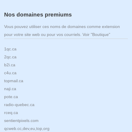
Nos domaines premiums
Vous pouvez utiliser ces noms de domaines comme extension
pour votre site web ou pour vos courriels. Voir "Boutique"
1qc.ca
2qc.ca
b2i.ca
c4u.ca
topmail.ca
naji.ca
pote.ca
radio-quebec.ca
rceq.ca
sentientpixels.com
qcweb.cc,dev,eu,top,org