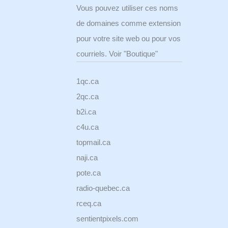
Vous pouvez utiliser ces noms
de domaines comme extension
pour votre site web ou pour vos
courriels. Voir "Boutique"
1qc.ca
2qc.ca
b2i.ca
c4u.ca
topmail.ca
naji.ca
pote.ca
radio-quebec.ca
rceq.ca
sentientpixels.com