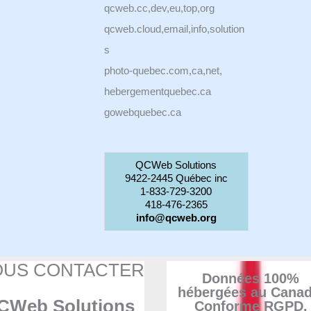
qcweb.cc,dev,eu,top,org
qcweb.cloud,email,info,solution
s
photo-quebec.com,ca,net,
hebergementquebec.ca
gowebquebec.ca
QCWeb Solutions
9422-2445 Québec inc
1-833-729-3200
418-476-2365
info@qcweb.org
OUS CONTACTER
Données 100%
hébergées au Canad
CWeb Solutions
Conforme RGPD.