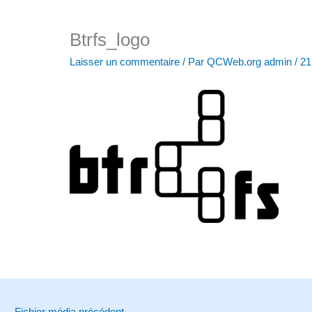
Btrfs_logo
Laisser un commentaire
/ Par
QCWeb.org admin
/
21
←
Fichier média précédent