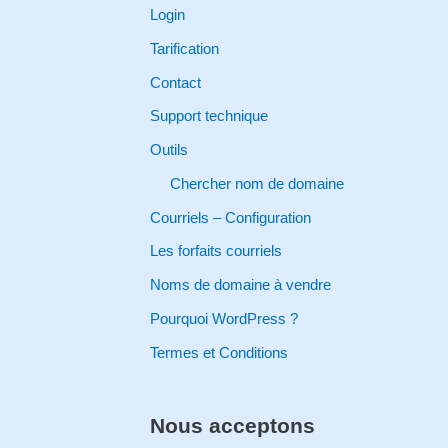
c
Login
h
Tarification
f
Contact
o
Support technique
r
Outils
:
Chercher nom de domaine
Courriels – Configuration
Les forfaits courriels
Noms de domaine à vendre
Pourquoi WordPress ?
Termes et Conditions
Nous acceptons