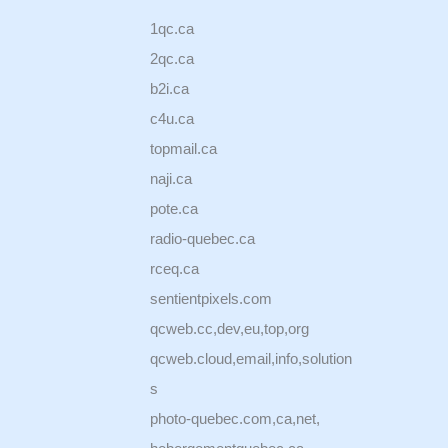
1qc.ca
2qc.ca
b2i.ca
c4u.ca
topmail.ca
naji.ca
pote.ca
radio-quebec.ca
rceq.ca
sentientpixels.com
qcweb.cc,dev,eu,top,org
qcweb.cloud,email,info,solution
s
photo-quebec.com,ca,net,