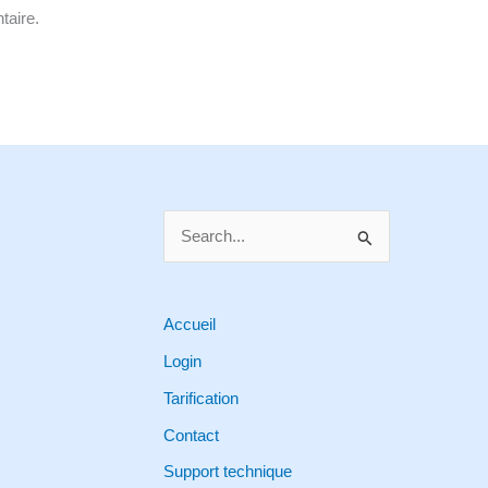
taire.
S
e
a
r
Accueil
c
Login
h
Tarification
f
Contact
o
Support technique
r