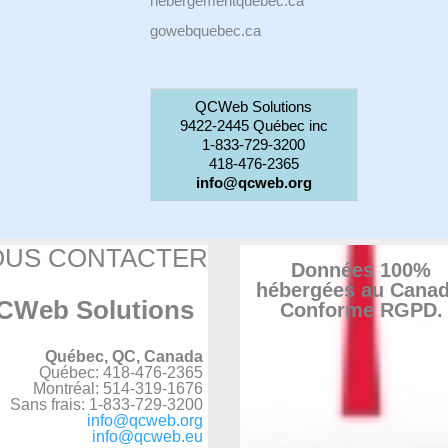
hebergementquebec.ca
gowebquebec.ca
QCWeb Solutions
9422-2445 Québec inc
1-833-729-3200
418-476-2365
info@qcweb.org
OUS CONTACTER
Données 100%
hébergées au Canad
CWeb Solutions
Conforme RGPD.
Québec, QC, Canada
Québec: 418-476-2365
Montréal: 514-319-1676
Sans frais: 1-833-729-3200
info@qcweb.org
info@qcweb.eu