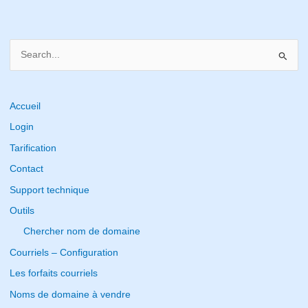
S
e
a
r
Accueil
c
Login
h
Tarification
f
Contact
o
Support technique
r
Outils
:
Chercher nom de domaine
Courriels – Configuration
Les forfaits courriels
Noms de domaine à vendre