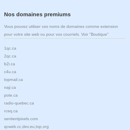
Nos domaines premiums
Vous pouvez utiliser ces noms de domaines comme extension
pour votre site web ou pour vos courriels. Voir "Boutique"
1qc.ca
2qc.ca
b2i.ca
c4u.ca
topmail.ca
naji.ca
pote.ca
radio-quebec.ca
rceq.ca
sentientpixels.com
qcweb.cc,dev,eu,top,org