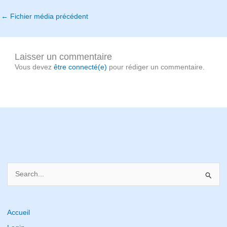
←
Fichier média précédent
Laisser un commentaire
Vous devez
être connecté(e)
pour rédiger un commentaire.
S
e
a
r
Accueil
c