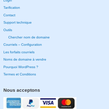
Login
h
Tarification
f
Contact
o
Support technique
r
Outils
:
Chercher nom de domaine
Courriels – Configuration
Les forfaits courriels
Noms de domaine à vendre
Pourquoi WordPress ?
Termes et Conditions
Nous acceptons