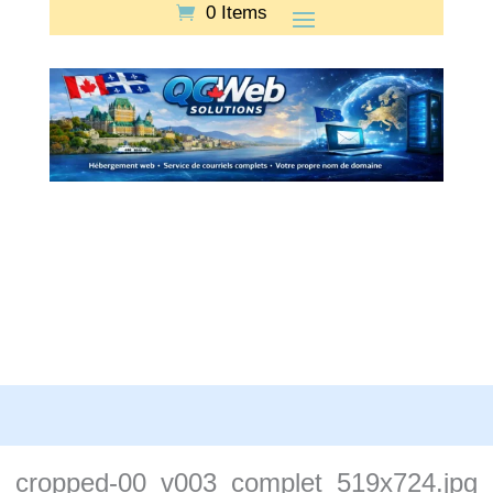
0 Items
cropped-00_v003_complet_519x724.jpg