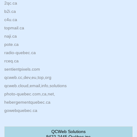
2qc.ca
b2i.ca
c4u.ca
topmail.ca
naji.ca
pote.ca
radio-quebec.ca
rceq.ca
sentientpixels.com
qcweb.cc,dev,eu,top,org
qcweb.cloud,email,info,solutions
photo-quebec.com,ca,net,
hebergementquebec.ca
gowebquebec.ca
QCWeb Solutions
9422-2445 Québec inc