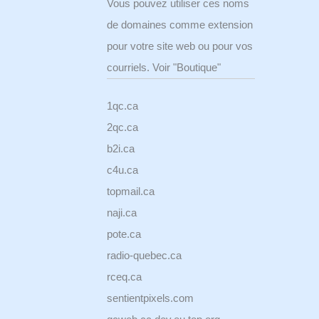
Vous pouvez utiliser ces noms
de domaines comme extension
pour votre site web ou pour vos
courriels. Voir "Boutique"
1qc.ca
2qc.ca
b2i.ca
c4u.ca
topmail.ca
naji.ca
pote.ca
radio-quebec.ca
rceq.ca
sentientpixels.com