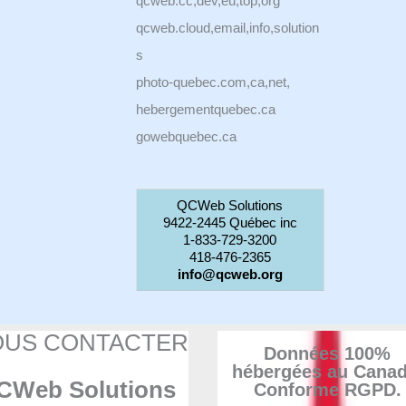
qcweb.cc,dev,eu,top,org
qcweb.cloud,email,info,solution
s
photo-quebec.com,ca,net,
hebergementquebec.ca
gowebquebec.ca
QCWeb Solutions
9422-2445 Québec inc
1-833-729-3200
418-476-2365
info@qcweb.org
OUS CONTACTER
Données 100%
hébergées au Canad
CWeb Solutions
Conforme RGPD.