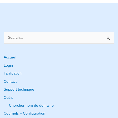
S
e
a
r
Accueil
c
Login
h
Tarification
f
Contact
o
Support technique
r
Outils
:
Chercher nom de domaine
Courriels – Configuration