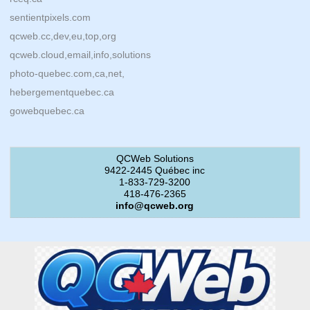
sentientpixels.com
qcweb.cc,dev,eu,top,org
qcweb.cloud,email,info,solutions
photo-quebec.com,ca,net,
hebergementquebec.ca
gowebquebec.ca
QCWeb Solutions
9422-2445 Québec inc
1-833-729-3200
418-476-2365
info@qcweb.org