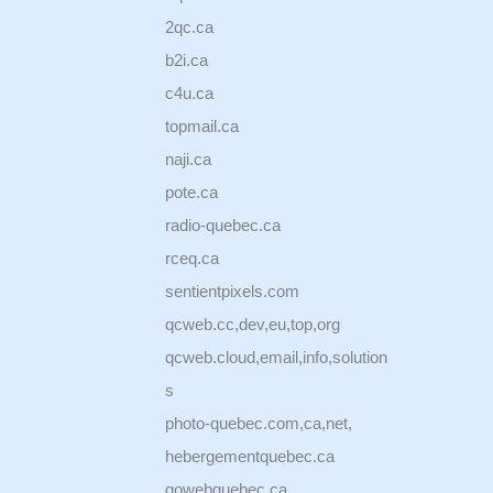
2qc.ca
b2i.ca
c4u.ca
topmail.ca
naji.ca
pote.ca
radio-quebec.ca
rceq.ca
sentientpixels.com
qcweb.cc,dev,eu,top,org
qcweb.cloud,email,info,solution
s
photo-quebec.com,ca,net,
hebergementquebec.ca
gowebquebec.ca