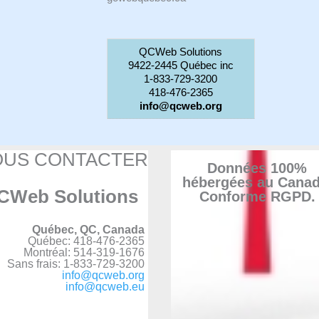
QCWeb Solutions
9422-2445 Québec inc
1-833-729-3200
418-476-2365
info@qcweb.org
OUS CONTACTER
Données 100%
hébergées au Canad
CWeb Solutions
Conforme RGPD.
Québec, QC, Canada
Québec: 418-476-2365
Montréal: 514-319-1676
Sans frais: 1-833-729-3200
info@qcweb.org
info@qcweb.eu