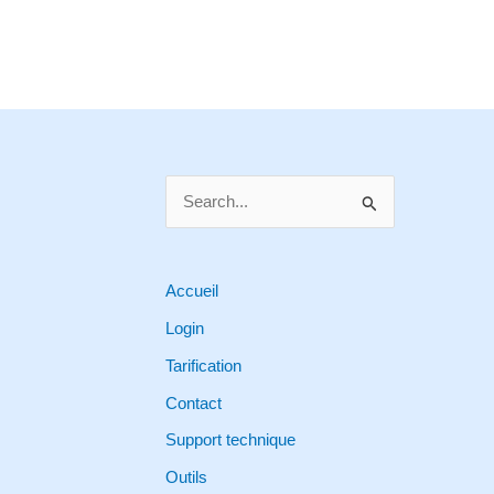
S
e
a
r
Accueil
c
Login
h
Tarification
f
Contact
o
Support technique
r
Outils
: