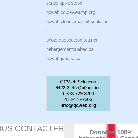
sentientpixels.com
qcweb.cc,dev,eu,top,org
qcweb.cloud,email,info,solution
s
photo-quebec.com,ca,net,
hebergementquebec.ca
gowebquebec.ca
QCWeb Solutions
9422-2445 Québec inc
1-833-729-3200
418-476-2365
info@qcweb.org
OUS CONTACTER
Données 100%