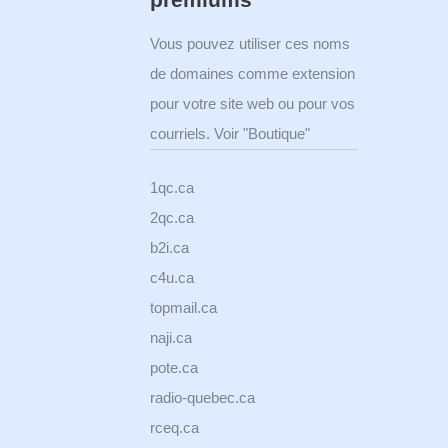
Vous pouvez utiliser ces noms
de domaines comme extension
pour votre site web ou pour vos
courriels. Voir "Boutique"
1qc.ca
2qc.ca
b2i.ca
c4u.ca
topmail.ca
naji.ca
pote.ca
radio-quebec.ca
rceq.ca