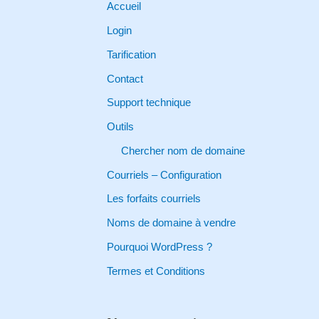
r
Accueil
c
Login
h
Tarification
f
Contact
o
Support technique
r
Outils
:
Chercher nom de domaine
Courriels – Configuration
Les forfaits courriels
Noms de domaine à vendre
Pourquoi WordPress ?
Termes et Conditions