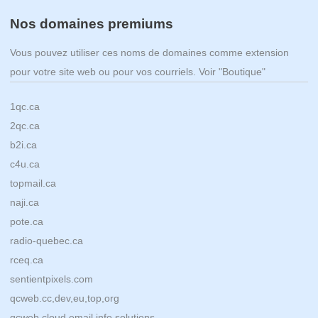
Nos domaines premiums
Vous pouvez utiliser ces noms de domaines comme extension
pour votre site web ou pour vos courriels. Voir "Boutique"
1qc.ca
2qc.ca
b2i.ca
c4u.ca
topmail.ca
naji.ca
pote.ca
radio-quebec.ca
rceq.ca
sentientpixels.com
qcweb.cc,dev,eu,top,org
qcweb.cloud,email,info,solutions