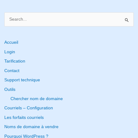
S
e
a
r
Accueil
c
Login
h
Tarification
f
Contact
o
Support technique
r
Outils
:
Chercher nom de domaine
Courriels – Configuration
Les forfaits courriels
Noms de domaine à vendre
Pourquoi WordPress ?