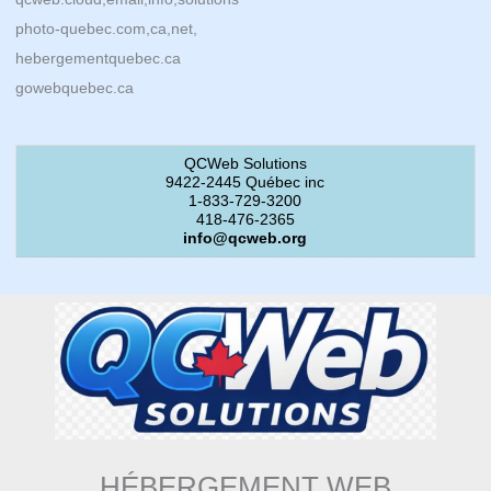
photo-quebec.com,ca,net,
hebergementquebec.ca
gowebquebec.ca
QCWeb Solutions
9422-2445 Québec inc
1-833-729-3200
418-476-2365
info@qcweb.org
HÉBERGEMENT WEB