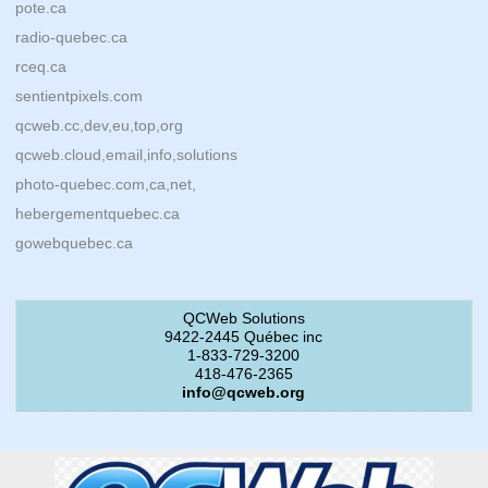
pote.ca
radio-quebec.ca
rceq.ca
sentientpixels.com
qcweb.cc,dev,eu,top,org
qcweb.cloud,email,info,solutions
photo-quebec.com,ca,net,
hebergementquebec.ca
gowebquebec.ca
QCWeb Solutions
9422-2445 Québec inc
1-833-729-3200
418-476-2365
info@qcweb.org