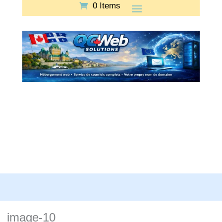
0 Items
image-10