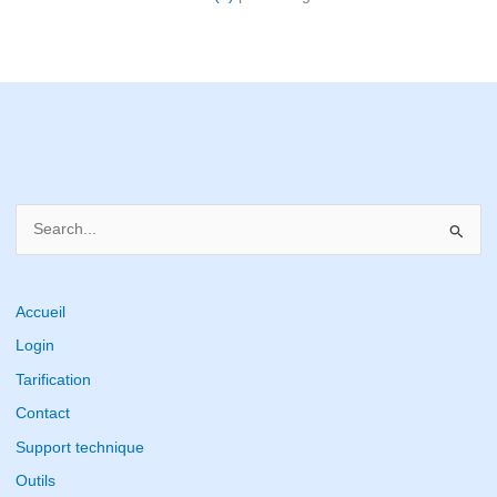
S
e
a
r
Accueil
c
Login
h
Tarification
f
Contact
o
Support technique
r
Outils
: