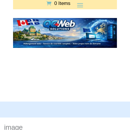
0 Items
image