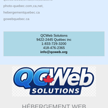
photo-quebec.com,ca,net,
hebergementquebec.ca
gowebquebec.ca
QCWeb Solutions
9422-2445 Québec inc
1-833-729-3200
418-476-2365
info@qcweb.org
HÉBERGEMENT WEB