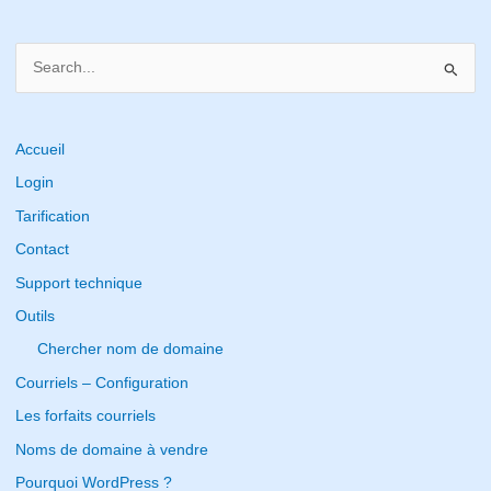
S
e
a
r
Accueil
c
Login
h
Tarification
f
Contact
o
Support technique
r
Outils
:
Chercher nom de domaine
Courriels – Configuration
Les forfaits courriels
Noms de domaine à vendre
Pourquoi WordPress ?