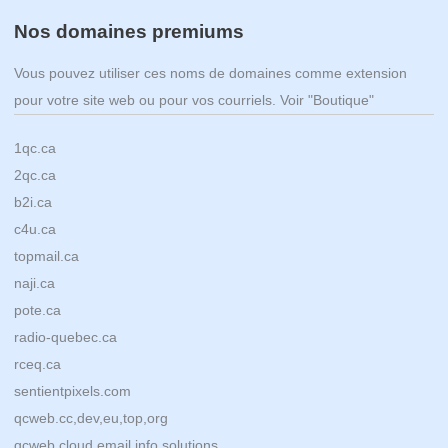
Nos domaines premiums
Vous pouvez utiliser ces noms de domaines comme extension
pour votre site web ou pour vos courriels. Voir "Boutique"
1qc.ca
2qc.ca
b2i.ca
c4u.ca
topmail.ca
naji.ca
pote.ca
radio-quebec.ca
rceq.ca
sentientpixels.com
qcweb.cc,dev,eu,top,org
qcweb.cloud,email,info,solutions