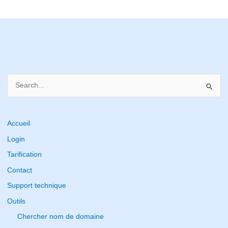
S
e
a
r
Accueil
c
Login
h
Tarification
f
Contact
o
Support technique
r
Outils
:
Chercher nom de domaine