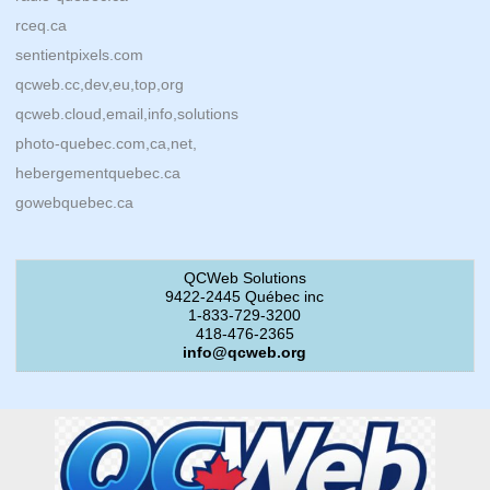
rceq.ca
sentientpixels.com
qcweb.cc,dev,eu,top,org
qcweb.cloud,email,info,solutions
photo-quebec.com,ca,net,
hebergementquebec.ca
gowebquebec.ca
QCWeb Solutions
9422-2445 Québec inc
1-833-729-3200
418-476-2365
info@qcweb.org