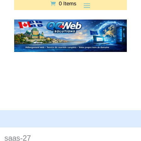
0 Items
saas-27