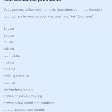
Vous pouvez utiliser ces noms de domaines comme extension
pour votre site web ou pour vos courriels. Voir "Boutique"
1qc.ca
2qc.ca
b2i.ca
c4u.ca
topmail.ca
naji.ca
pote.ca
radio-quebec.ca
rceq.ca
sentientpixels.com
qcweb.cc,dev,eu,top,org
qcweb.cloud,email,info,solutions
photo-quebec.com,ca,net,