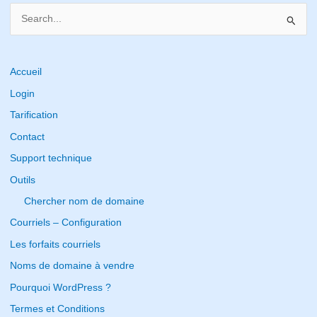
S
e
a
r
Accueil
c
Login
h
Tarification
f
Contact
o
Support technique
r
Outils
:
Chercher nom de domaine
Courriels – Configuration
Les forfaits courriels
Noms de domaine à vendre
Pourquoi WordPress ?
Termes et Conditions