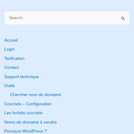
S
e
a
r
Accueil
c
Login
h
Tarification
f
Contact
o
Support technique
r
Outils
:
Chercher nom de domaine
Courriels – Configuration
Les forfaits courriels
Noms de domaine à vendre
Pourquoi WordPress ?