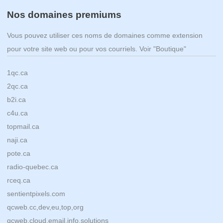
Nos domaines premiums
Vous pouvez utiliser ces noms de domaines comme extension
pour votre site web ou pour vos courriels. Voir "Boutique"
1qc.ca
2qc.ca
b2i.ca
c4u.ca
topmail.ca
naji.ca
pote.ca
radio-quebec.ca
rceq.ca
sentientpixels.com
qcweb.cc,dev,eu,top,org
qcweb.cloud,email,info,solutions