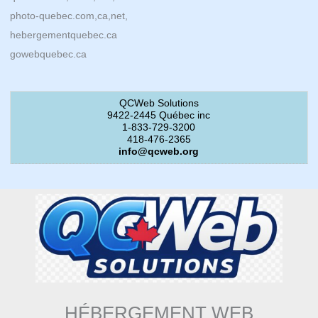
photo-quebec.com,ca,net,
hebergementquebec.ca
gowebquebec.ca
QCWeb Solutions
9422-2445 Québec inc
1-833-729-3200
418-476-2365
info@qcweb.org
HÉBERGEMENT WEB