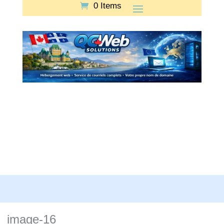
0 Items
image-16