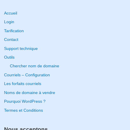
a
r
Accueil
c
Login
h
Tarification
f
Contact
o
Support technique
r
Outils
:
Chercher nom de domaine
Courriels – Configuration
Les forfaits courriels
Noms de domaine à vendre
Pourquoi WordPress ?
Termes et Conditions
Nous acceptons