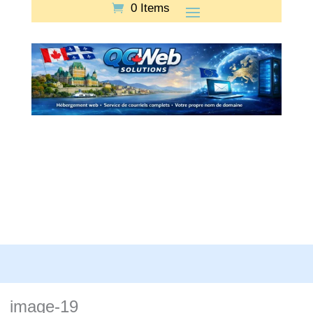
0 Items
image-19