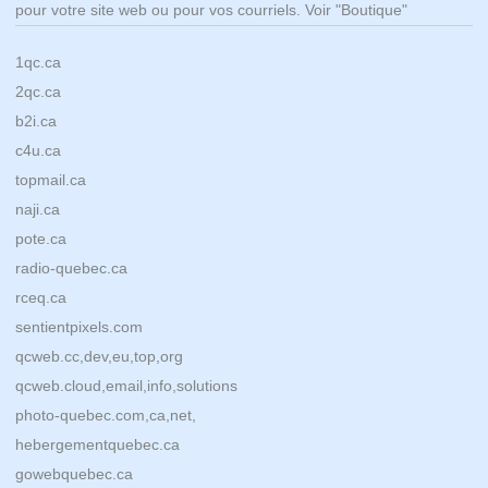
pour votre site web ou pour vos courriels. Voir "Boutique"
1qc.ca
2qc.ca
b2i.ca
c4u.ca
topmail.ca
naji.ca
pote.ca
radio-quebec.ca
rceq.ca
sentientpixels.com
qcweb.cc,dev,eu,top,org
qcweb.cloud,email,info,solutions
photo-quebec.com,ca,net,
hebergementquebec.ca
gowebquebec.ca