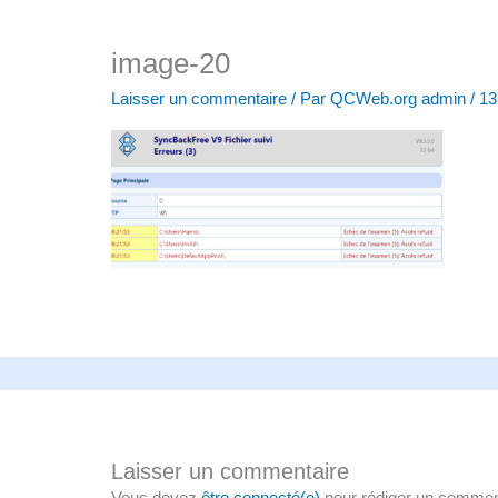
image-20
Laisser un commentaire
/ Par
QCWeb.org admin
/
13
Laisser un commentaire
Vous devez
être connecté(e)
pour rédiger un commen