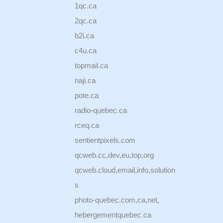
1qc.ca
2qc.ca
b2i.ca
c4u.ca
topmail.ca
naji.ca
pote.ca
radio-quebec.ca
rceq.ca
sentientpixels.com
qcweb.cc,dev,eu,top,org
qcweb.cloud,email,info,solution
s
photo-quebec.com,ca,net,
hebergementquebec.ca