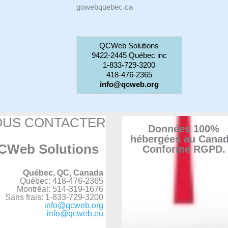
gowebquebec.ca
QCWeb Solutions
9422-2445 Québec inc
1-833-729-3200
418-476-2365
info@qcweb.org
OUS CONTACTER
Données 100%
hébergées au Canad
CWeb Solutions
Conforme RGPD.
Québec, QC, Canada
Québec: 418-476-2365
Montréal: 514-319-1676
Sans frais: 1-833-729-3200
info@qcweb.org
info@qcweb.eu