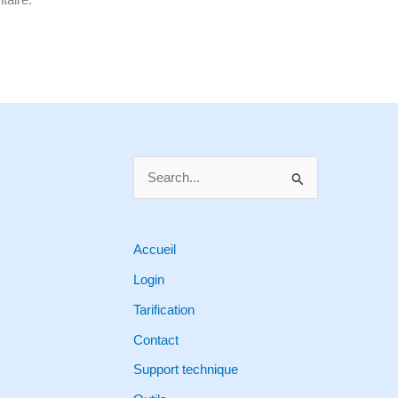
S
e
a
r
Accueil
c
Login
h
Tarification
f
Contact
o
Support technique
r