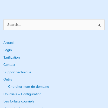
S
e
a
r
Accueil
c
Login
h
Tarification
f
Contact
o
Support technique
r
Outils
:
Chercher nom de domaine
Courriels – Configuration
Les forfaits courriels