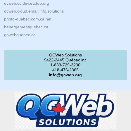
qcweb.cc,dev,eu,top,org
qcweb.cloud,email,info,solutions
photo-quebec.com,ca,net,
hebergementquebec.ca
gowebquebec.ca
QCWeb Solutions
9422-2445 Québec inc
1-833-729-3200
418-476-2365
info@qcweb.org