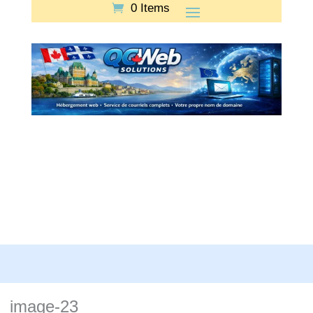
0 Items
image-23