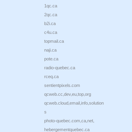
1qc.ca
2qc.ca
b2i.ca
c4u.ca
topmail.ca
naji.ca
pote.ca
radio-quebec.ca
rceq.ca
sentientpixels.com
qcweb.cc,dev,eu,top,org
qcweb.cloud,email,info,solution
s
photo-quebec.com,ca,net,
hebergementquebec.ca