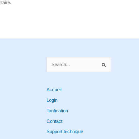
taire.
S
e
a
r
Accueil
c
Login
h
Tarification
f
Contact
o
Support technique
r