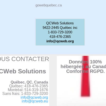
gowebquebec.ca
QCWeb Solutions
9422-2445 Québec inc
1-833-729-3200
418-476-2365
info@qcweb.org
OUS CONTACTER
Données 100%
hébergées au Canad
CWeb Solutions
Conforme RGPD.
Québec, QC, Canada
Québec: 418-476-2365
Montréal: 514-319-1676
Sans frais: 1-833-729-3200
info@qcweb.org
info@qcweb.eu