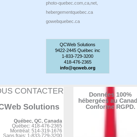
photo-quebec.com,ca,net,
hebergementquebec.ca
gowebquebec.ca
QCWeb Solutions
9422-2445 Québec inc
1-833-729-3200
418-476-2365
info@qcweb.org
OUS CONTACTER
Données 100%
hébergées au Canad
CWeb Solutions
Conforme RGPD.
Québec, QC, Canada
Québec: 418-476-2365
Montréal: 514-319-1676
Sans frais: 1-833-729-3200