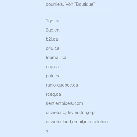
courriels. Voir "Boutique"
1qc.ca
2qc.ca
b2i.ca
c4u.ca
topmail.ca
naji.ca
pote.ca
radio-quebec.ca
rceq.ca
sentientpixels.com
qcweb.cc,dev,eu,top,org
qcweb.cloud,email,info,solution
s