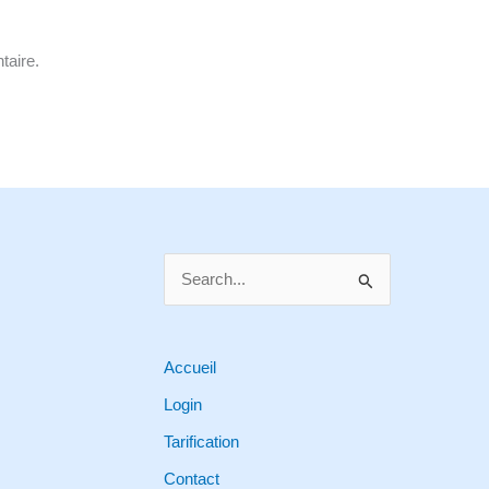
taire.
S
e
a
r
Accueil
c
Login
h
Tarification
f
Contact