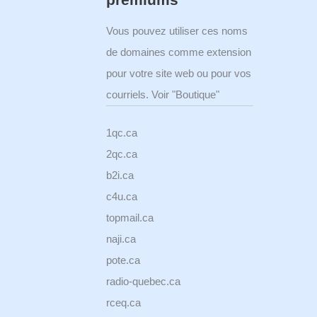
Vous pouvez utiliser ces noms
de domaines comme extension
pour votre site web ou pour vos
courriels. Voir "Boutique"
1qc.ca
2qc.ca
b2i.ca
c4u.ca
topmail.ca
naji.ca
pote.ca
radio-quebec.ca
rceq.ca