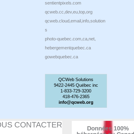
sentientpixels.com
qcweb.cc,dev,eu,top,org
qcweb.cloud,email,info,solution
s
photo-quebec.com,ca,net,
hebergementquebec.ca
gowebquebec.ca
QCWeb Solutions
9422-2445 Québec inc
1-833-729-3200
418-476-2365
info@qcweb.org
OUS CONTACTER
Données 100%