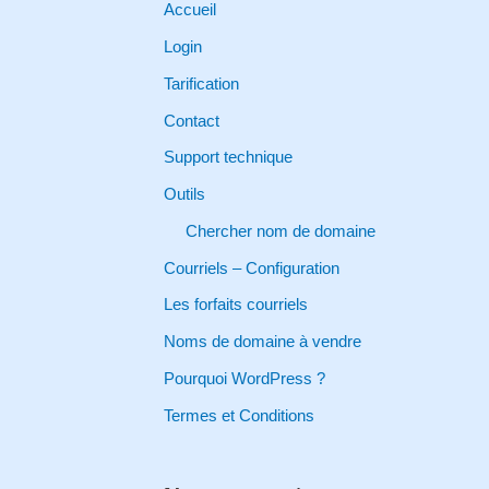
r
Accueil
c
Login
h
Tarification
f
Contact
o
Support technique
r
Outils
:
Chercher nom de domaine
Courriels – Configuration
Les forfaits courriels
Noms de domaine à vendre
Pourquoi WordPress ?
Termes et Conditions