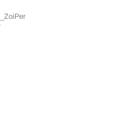
_ZoiPer
0