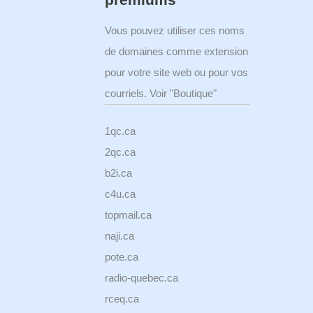
Vous pouvez utiliser ces noms
de domaines comme extension
pour votre site web ou pour vos
courriels. Voir "Boutique"
1qc.ca
2qc.ca
b2i.ca
c4u.ca
topmail.ca
naji.ca
pote.ca
radio-quebec.ca
rceq.ca