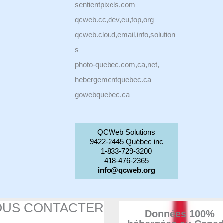
sentientpixels.com
qcweb.cc,dev,eu,top,org
qcweb.cloud,email,info,solution
s
photo-quebec.com,ca,net,
hebergementquebec.ca
gowebquebec.ca
QCWeb Solutions
9422-2445 Québec inc
1-833-729-3200
418-476-2365
info@qcweb.org
OUS CONTACTER
Données 100%