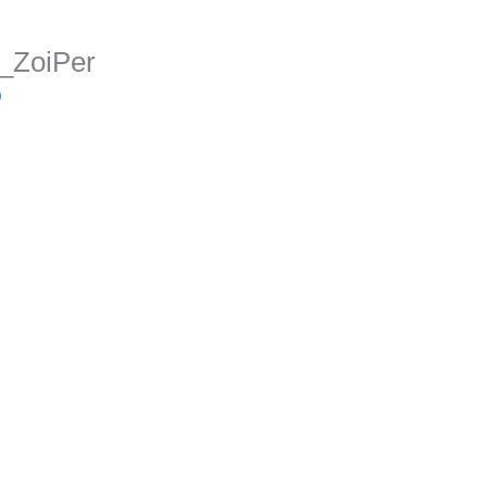
_ZoiPer
0