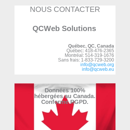
NOUS CONTACTER
QCWeb Solutions
Québec, QC, Canada
Québec: 418-476-2365
Montréal: 514-319-1676
Sans frais: 1-833-729-3200
info@qcweb.org
info@qcweb.eu
Données 100%
hébergées au Canada.
Conforme RGPD.