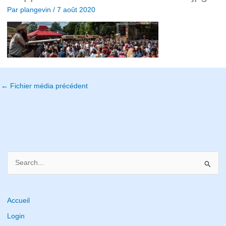
Par
plangevin
/
7 août 2020
←
Fichier média précédent
S
e
a
r
Accueil
c
Login
h