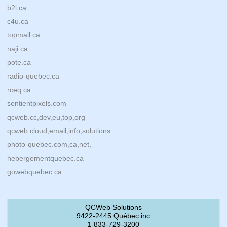
b2i.ca
c4u.ca
topmail.ca
naji.ca
pote.ca
radio-quebec.ca
rceq.ca
sentientpixels.com
qcweb.cc,dev,eu,top,org
qcweb.cloud,email,info,solutions
photo-quebec.com,ca,net,
hebergementquebec.ca
gowebquebec.ca
QCWeb Solutions
9422-2445 Québec inc
1-833-729-3200