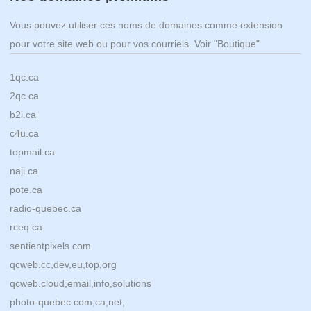
Vous pouvez utiliser ces noms de domaines comme extension
pour votre site web ou pour vos courriels. Voir "Boutique"
1qc.ca
2qc.ca
b2i.ca
c4u.ca
topmail.ca
naji.ca
pote.ca
radio-quebec.ca
rceq.ca
sentientpixels.com
qcweb.cc,dev,eu,top,org
qcweb.cloud,email,info,solutions
photo-quebec.com,ca,net,