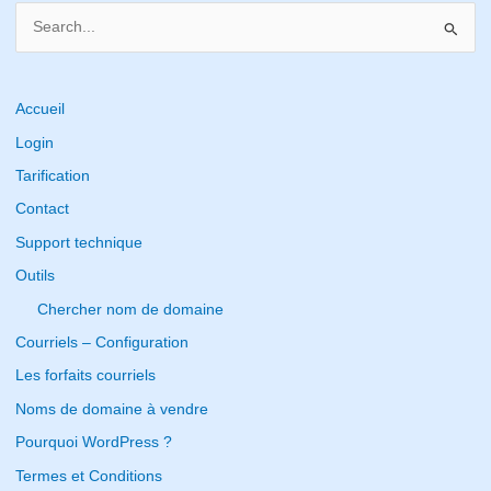
S
e
a
r
Accueil
c
Login
h
Tarification
f
Contact
o
Support technique
r
Outils
:
Chercher nom de domaine
Courriels – Configuration
Les forfaits courriels
Noms de domaine à vendre
Pourquoi WordPress ?
Termes et Conditions