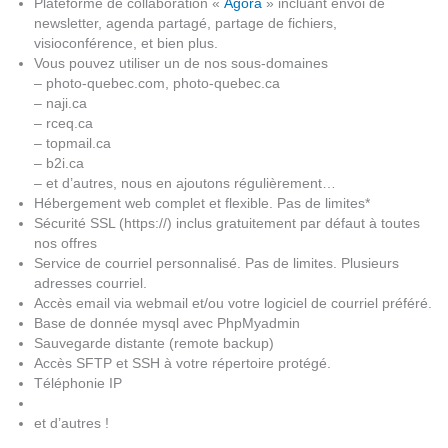
Plateforme de collaboration «
Agora
» incluant envoi de
newsletter, agenda partagé, partage de fichiers,
visioconférence, et bien plus.
Vous pouvez utiliser un de nos sous-domaines
– photo-quebec.com, photo-quebec.ca
– naji.ca
– rceq.ca
– topmail.ca
– b2i.ca
– et d’autres, nous en ajoutons régulièrement…
Hébergement web complet et flexible. Pas de limites*
Sécurité SSL (https://) inclus gratuitement par défaut à toutes
nos offres
Service de courriel personnalisé. Pas de limites. Plusieurs
adresses courriel.
Accès email via webmail et/ou votre logiciel de courriel préféré.
Base de donnée mysql avec PhpMyadmin
Sauvegarde distante (remote backup)
Accès SFTP et SSH à votre répertoire protégé.
Téléphonie IP
et d’autres !