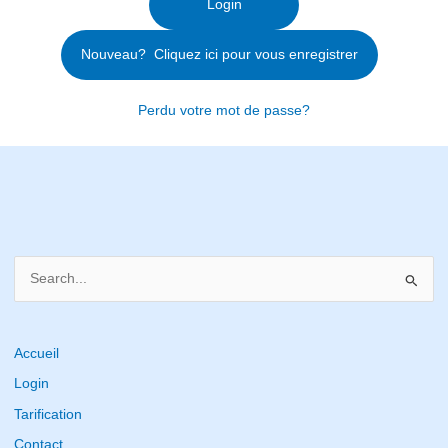
Perdu votre mot de passe?
S
e
a
r
Accueil
c
Login
h
Tarification
f
Contact