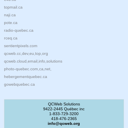
topmail.ca
naji.ca
pote.ca
radio-quebec.ca
rceq.ca
sentientpixels.com
qcweb.cc,dev,eu,top,org
qcweb.cloud,email,info,solutions
photo-quebec.com,ca,net,
hebergementquebec.ca
gowebquebec.ca
QCWeb Solutions
9422-2445 Québec inc
1-833-729-3200
418-476-2365
info@qcweb.org