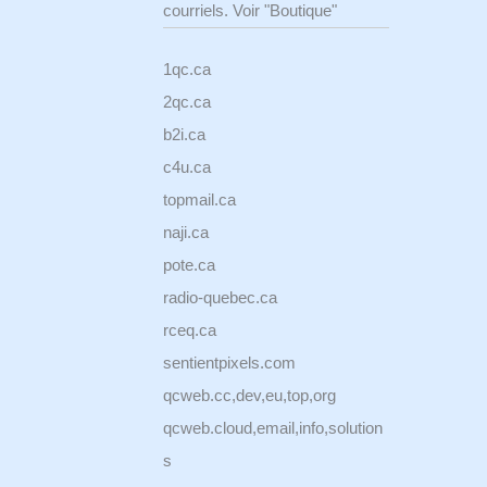
courriels. Voir "Boutique"
1qc.ca
2qc.ca
b2i.ca
c4u.ca
topmail.ca
naji.ca
pote.ca
radio-quebec.ca
rceq.ca
sentientpixels.com
qcweb.cc,dev,eu,top,org
qcweb.cloud,email,info,solution
s