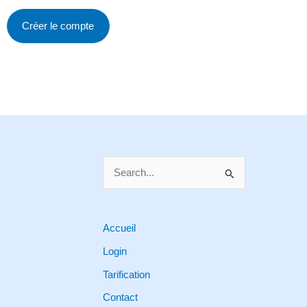
S
e
a
r
Accueil
c
Login
h
Tarification
f
Contact