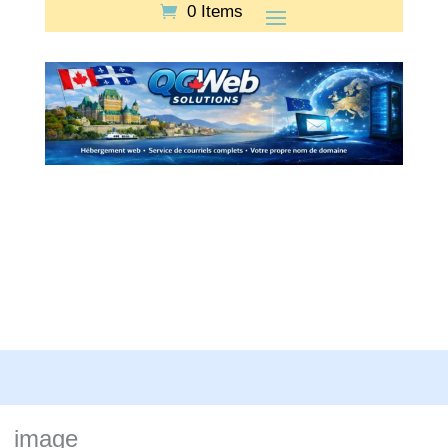
0 Items
image