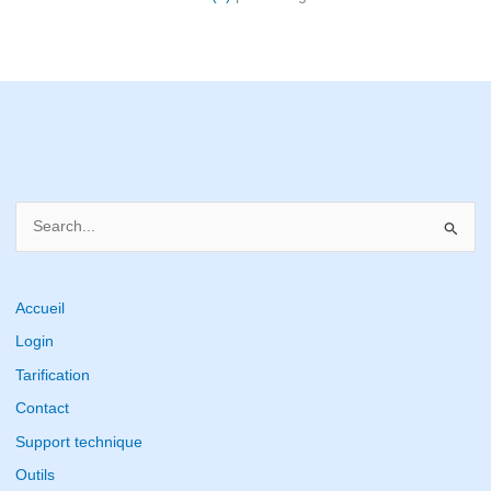
S
e
a
r
Accueil
c
Login
h
Tarification
f
Contact
o
Support technique
r
Outils
: