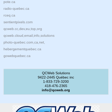
pote.ca
radio-quebec.ca
rceq.ca
sentientpixels.com
qcweb.cc,dev,eu,top,org
qcweb.cloud,email,info,solutions
photo-quebec.com,ca,net,
hebergementquebec.ca
gowebquebec.ca
QCWeb Solutions
9422-2445 Québec inc
1-833-729-3200
418-476-2365
info@qcweb.org